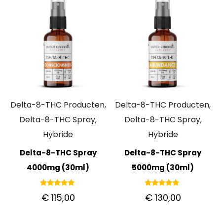
Delta-8-THC Producten,
Delta-8-THC Producten,
Delta-8-THC Spray,
Delta-8-THC Spray,
Hybride
Hybride
Delta-8-THC Spray
Delta-8-THC Spray
4000mg (30ml)
5000mg (30ml)
Gewaardeerd
Gewaardeerd
€
115,00
€
130,00
5.00
5.00
uit 5
uit 5