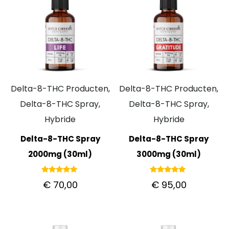
Delta-8-THC Producten,
Delta-8-THC Producten,
Delta-8-THC Spray,
Delta-8-THC Spray,
Hybride
Hybride
Delta-8-THC Spray
Delta-8-THC Spray
2000mg (30ml)
3000mg (30ml)
Gewaardeerd
Gewaardeerd
€
70,00
€
95,00
5.00
5.00
uit 5
uit 5