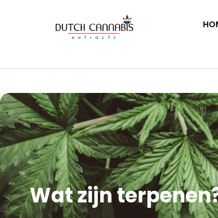
HO
Wat zijn terpenen