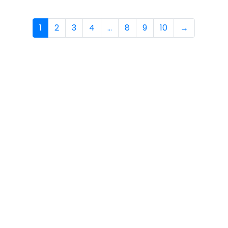
1
2
3
4
…
8
9
10
→
KLANTENSERVICE
Aan de slag met Bitcoin
Hoe betalen met Bitcoin
Verzending
Privacybeleid
Contact