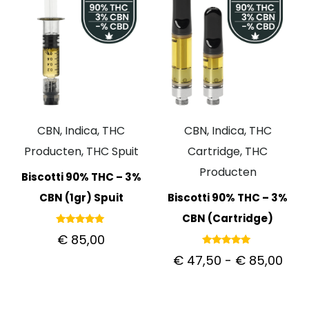
CBN, Indica, THC
CBN, Indica, THC
Producten, THC Spuit
Cartridge, THC
Producten
Biscotti 90% THC – 3%
CBN (1gr) Spuit
Biscotti 90% THC – 3%
CBN (Cartridge)
Gewaardeerd
€
85,00
5.00
uit 5
Gewaardeerd
€
47,50
-
€
85,00
5.00
uit 5