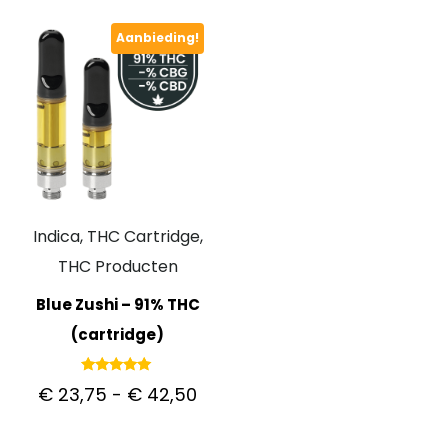
Aanbieding!
Indica, THC Cartridge,
THC Producten
Blue Zushi – 91% THC
(cartridge)
Gewaardeerd
€
23,75
-
€
42,50
5.00
uit 5