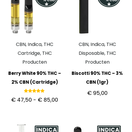
CBN, Indica, THC
CBN, Indica, THC
Cartridge, THC
Disposable, THC
Producten
Producten
Berry White 90% THC –
Biscotti 90% THC – 3%
2% CBN (Cartridge)
CBN (1gr)
€
95,00
Gewaardeerd
€
47,50
-
€
85,00
5.00
uit 5