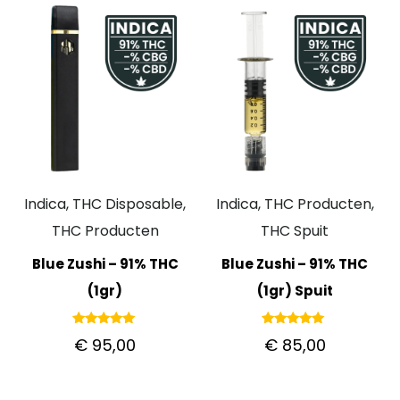
Indica, THC Disposable,
Indica, THC Producten,
THC Producten
THC Spuit
Blue Zushi – 91% THC
Blue Zushi – 91% THC
(1gr)
(1gr) Spuit
Gewaardeerd
Gewaardeerd
€
95,00
€
85,00
5.00
5.00
uit 5
uit 5