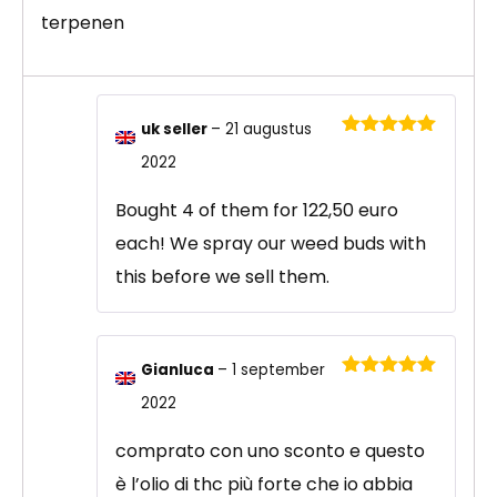
terpenen
uk seller
–
21 augustus
Gewaardeerd
2022
5
uit 5
Bought 4 of them for 122,50 euro
each! We spray our weed buds with
this before we sell them.
Gianluca
–
1 september
Gewaardeerd
2022
5
uit 5
comprato con uno sconto e questo
è l’olio di thc più forte che io abbia