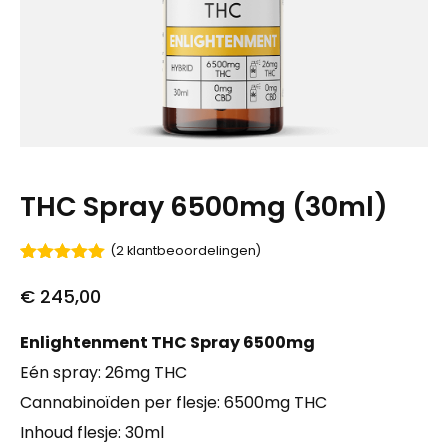
THC Spray 6500mg (30ml)
(
2
klantbeoordelingen)
Gewaardeerd
2
5.00
op 5
€
245,00
gebaseerd
op
klant
waarderingen
Enlightenment THC Spray 6500mg
Eén spray: 26mg THC
Cannabinoïden per flesje: 6500mg THC
Inhoud flesje: 30ml