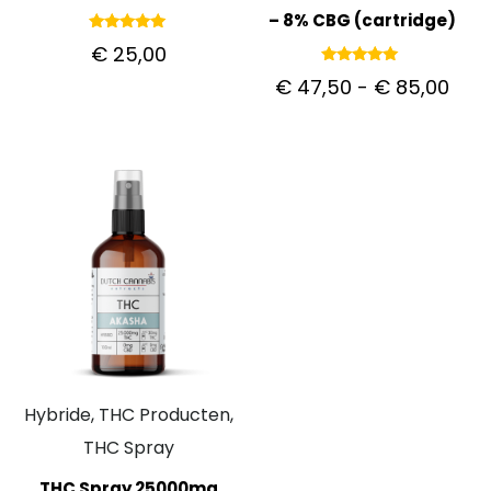
– 8% CBG (cartridge)
Gewaardeerd
€
25,00
5.00
uit 5
Gewaardeerd
€
47,50
-
€
85,00
5.00
uit 5
Hybride, THC Producten,
THC Spray
THC Spray 25000mg