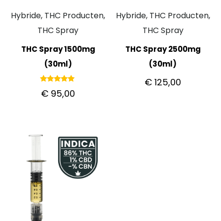
Hybride, THC Producten,
Hybride, THC Producten,
THC Spray
THC Spray
THC Spray 1500mg
THC Spray 2500mg
(30ml)
(30ml)
€
125,00
Gewaardeerd
€
95,00
5.00
uit 5