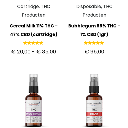
Cartridge, THC
Disposable, THC
Producten
Producten
Cereal Milk 11% THC –
Bubblegum 86% THC –
47% CBD (cartridge)
1% CBD (1gr)
Gewaardeerd
Gewaardeerd
€
20,00
-
€
35,00
€
95,00
5.00
5.00
uit 5
uit 5