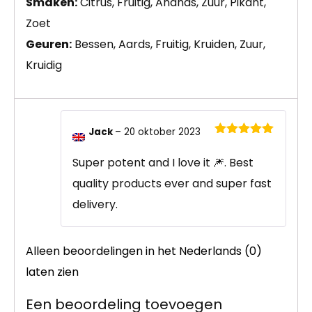
Smaken:
Citrus, Fruitig, Ananas, Zuur, Pikant,
Zoet
Geuren:
Bessen, Aards, Fruitig, Kruiden, Zuur,
Kruidig
Jack
–
20 oktober 2023
Gewaardeerd
5
uit 5
Super potent and I love it 🎆. Best
quality products ever and super fast
delivery.
Alleen beoordelingen in het Nederlands (0)
laten zien
Een beoordeling toevoegen