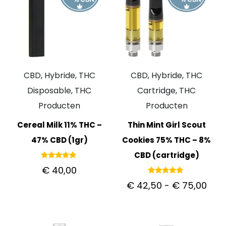
CBD, Hybride, THC
CBD, Hybride, THC
Disposable, THC
Cartridge, THC
Producten
Producten
Cereal Milk 11% THC –
Thin Mint Girl Scout
47% CBD (1gr)
Cookies 75% THC – 8%
CBD (cartridge)
Gewaardeerd
€
40,00
5.00
uit 5
Gewaardeerd
€
42,50
-
€
75,00
5.00
uit 5