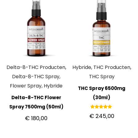
Delta-8-THC Producten,
Hybride, THC Producten,
Delta-8-THC Spray,
THC Spray
Flower Spray, Hybride
THC Spray 6500mg
Delta-8-THC Flower
(30ml)
Spray 7500mg (50ml)
Gewaardeerd
€
245,00
€
180,00
5.00
uit 5