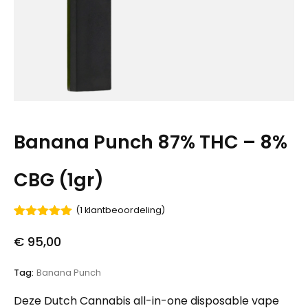
Banana Punch 87% THC – 8%
CBG (1gr)
(
1
klantbeoordeling)
Gewaardeerd
1
5.00
op 5
€
95,00
gebaseerd
op
klant
waardering
Tag:
Banana Punch
Deze Dutch Cannabis all-in-one disposable vape