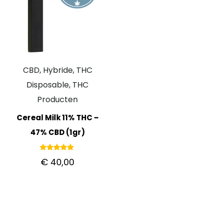
CBD, Hybride, THC
Disposable, THC
Producten
Cereal Milk 11% THC –
47% CBD (1gr)
Gewaardeerd
€
40,00
5.00
uit 5