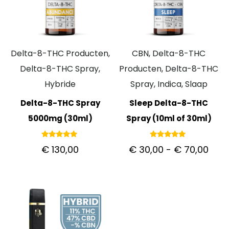
Delta-8-THC Producten,
CBN, Delta-8-THC
Delta-8-THC Spray,
Producten, Delta-8-THC
Hybride
Spray, Indica, Slaap
Delta-8-THC Spray
Sleep Delta-8-THC
5000mg (30ml)
Spray (10ml of 30ml)
Gewaardeerd
Gewaardeerd
€
130,00
€
30,00
-
€
70,00
5.00
5.00
uit 5
uit 5