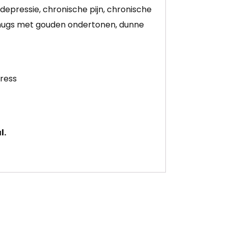
epressie, chronische pijn, chronische
e nugs met gouden ondertonen, dunne
tress
l.