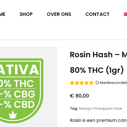
ME
SHOP
OVER ONS
CONTACT
Rosin Hash – 
80% THC (1gr)
(
2
klantbeoordel
Gewaardeerd
2
5.00
op 5
€
80,00
gebaseerd
op
klant
waarderingen
Tag:
Mango Pineapple Haze
Rosin is een premium ca