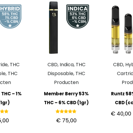
ide, THC
CBD, Indica, THC
CBD, Hyb
le, THC
Disposable, THC
Cartri
ucten
Producten
Prod
 THC – 1%
Member Berry 53%
Runtz 58
1gr)
THC – 6% CBD (1gr)
CBD (ca
€
40,00
deerd
Gewaardeerd
,00
€
75,00
00
5.00
 5
uit 5