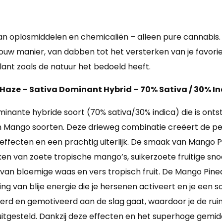
van oplosmiddelen en chemicaliën – alleen pure cannabis.
ouw manier, van dabben tot het versterken van je favoriet
ant zoals de natuur het bedoeld heeft.
 Haze
– Sativa Dominant Hybrid – 70% Sativa / 30% I
inante hybride soort (70% sativa/30% indica) die is ontst
n Mango soorten. Deze drieweg combinatie creëert de pe
fecten en een prachtig uiterlijk. De smaak van Mango Pi
van zoete tropische mango’s, suikerzoete fruitige snoep
 van bloemige waas en vers tropisch fruit. De Mango Pinea
g van blije energie die je hersenen activeert en je een 
eerd en gemotiveerd aan de slag gaat, waardoor je de ruimt
 uitgesteld. Dankzij deze effecten en het superhoge ge