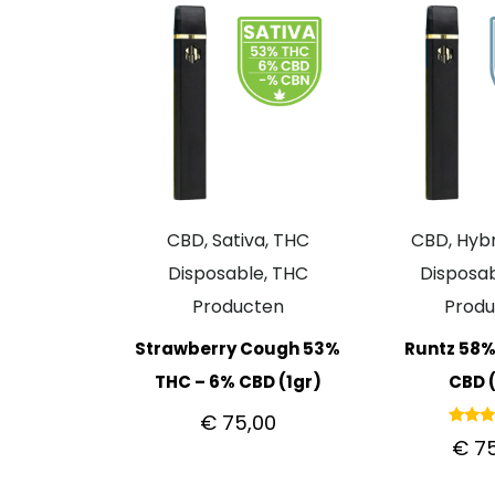
CBD, Sativa, THC
CBD, Hybr
Disposable, THC
Disposab
Producten
Prod
Strawberry Cough 53%
Runtz 58%
THC – 6% CBD (1gr)
CBD (
€
75,00
Gewaar
€
75
5.
uit