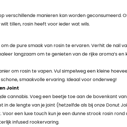
t op verschillende manieren kan worden geconsumeerd. Of
ilt tillen, rosin heeft voor ieder wat wils.
m de pure smaak van rosin te ervaren. Verhit de nail va
nhaleer langzaam om te genieten van de rijke aroma’s en 
ier om rosin te vapen. Vul simpelweg een kleine hoeveelh
 schone, smaakvolle ervaring. Ideaal voor onderweg!
en Joint
gde cannabis. Voeg een beetje toe aan de bovenkant van 
et in de lengte van je joint (hetzelfde als bij onze Donut J
olt. Voor een luxe touch kun je een dunne strook rosin rond
rlijk infused rookervaring.