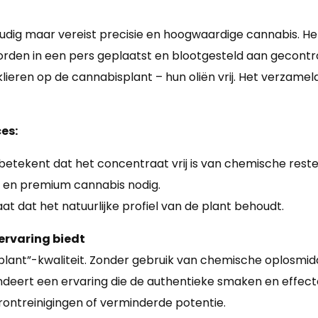
udig maar vereist precisie en hoogwaardige cannabis. H
orden in een pers geplaatst en blootgesteld aan gecontr
lieren op de cannabisplant – hun oliën vrij. Het verzamel
es:
tekent dat het concentraat vrij is van chemische reste
s en premium cannabis nodig.
t dat het natuurlijke profiel van de plant behoudt.
ervaring biedt
lant”-kwaliteit. Zonder gebruik van chemische oplosmidd
andeert een ervaring die de authentieke smaken en effect
erontreinigingen of verminderde potentie.