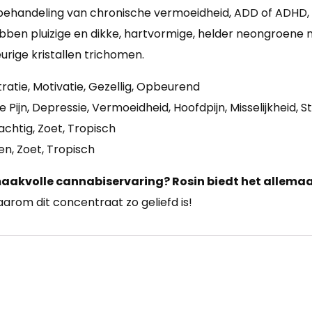
ehandeling van chronische vermoeidheid, ADD of ADHD, d
hebben pluizige en dikke, hartvormige, helder neongroen
urige kristallen trichomen.
atie, Motivatie, Gezellig, Opbeurend
ijn, Depressie, Vermoeidheid, Hoofdpijn, Misselijkheid, S
achtig, Zoet, Tropisch
en, Zoet, Tropisch
maakvolle cannabiservaring? Rosin biedt het allemaa
rom dit concentraat zo geliefd is!