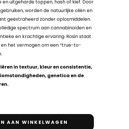
en uitgeharde toppen, hash of kief. Door
gebruiken, worden de natuurlijke oliën en
lant geëxtraheerd zonder oplosmiddelen.
olledige spectrum aan cannabinoïden en
tieke en krachtige ervaring. Rosin staat
d en het vermogen om een “true-to-
.
iëren in textuur, kleur en consistentie,
eiomstandigheden, genetica en de
ren.
N AAN WINKELWAGEN