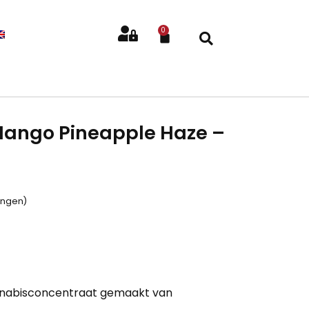
0
Mango Pineapple Haze –
ingen)
nnabisconcentraat gemaakt van