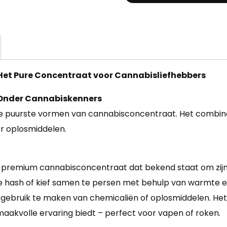
 Het Pure Concentraat voor Cannabisliefhebbers
 Onder Cannabiskenners
de puurste vormen van cannabisconcentraat. Het combine
r oplosmiddelen.
en premium cannabisconcentraat dat bekend staat om zijn
ash of kief samen te persen met behulp van warmte en d
ebruik te maken van chemicaliën of oplosmiddelen. Het r
aakvolle ervaring biedt – perfect voor vapen of roken.