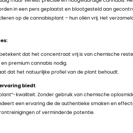
udig maar vereist precisie en hoogwaardige cannabis. H
orden in een pers geplaatst en blootgesteld aan gecontr
lieren op de cannabisplant – hun oliën vrij. Het verzamel
es:
tekent dat het concentraat vrij is van chemische reste
s en premium cannabis nodig.
t dat het natuurlijke profiel van de plant behoudt.
ervaring biedt
lant”-kwaliteit. Zonder gebruik van chemische oplosmidd
andeert een ervaring die de authentieke smaken en effect
erontreinigingen of verminderde potentie.