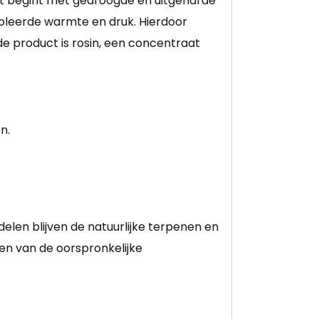
et begint met gedroogde en uitgeharde
oleerde warmte en druk. Hierdoor
de product is rosin, een concentraat
n.
elen blijven de natuurlijke terpenen en
en van de oorspronkelijke