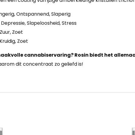
en een coating van ijzige amberkleurige kristallen tricho
ongerig, Ontspannend, Slaperig
 Depressie, Slapeloosheid, Stress
 Zuur, Zoet
Kruidig, Zoet
maakvolle cannabiservaring? Rosin biedt het allemaa
rom dit concentraat zo geliefd is!