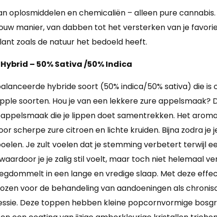
van oplosmiddelen en chemicaliën – alleen pure cannabis.
ouw manier, van dabben tot het versterken van je favoriet
ant zoals de natuur het bedoeld heeft.
 Hybrid – 50% Sativa /50% Indica
balanceerde hybride soort (50% indica/50% sativa) die is
 Apple soorten. Hou je van een lekkere zure appelsmaak? 
appelsmaak die je lippen doet samentrekken. Het aroma i
 scherpe zure citroen en lichte kruiden. Bijna zodra je j
poelen. Je zult voelen dat je stemming verbetert terwijl 
ardoor je je zalig stil voelt, maar toch niet helemaal ve
wegdommelt in een lange en vredige slaap. Met deze eff
kozen voor de behandeling van aandoeningen als chronisch
ressie. Deze toppen hebben kleine popcornvormige bosgr