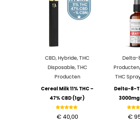
CBD, Hybride, THC
Delta
Disposable, THC
Producten,
Producten
THC Spray
Cereal Milk 11% THC –
Delta-8-
47% CBD (1gr)
3000mg
Gewaardeerd
Gewaar
€
40,00
€
95
5.00
5.
uit 5
uit