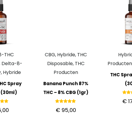
-8-THC
CBG, Hybride, THC
Hybri
 Delta-8-
Disposable, THC
Producten
, Hybride
Producten
THC Spr
THC Spray
Banana Punch 87%
(3
 (30ml)
THC – 8% CBG (1gr)
Gewa
€
1
5
u
deerd
Gewaardeerd
,00
€
95,00
00
5.00
 5
uit 5