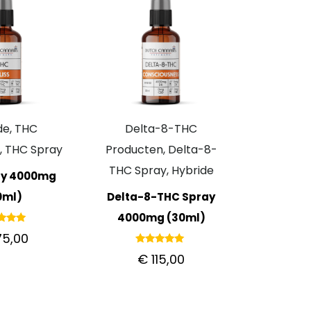
de, THC
Delta-8-THC
, THC Spray
Producten, Delta-8-
THC Spray, Hybride
ay 4000mg
0ml)
Delta-8-THC Spray
4000mg (30ml)
ardeerd
75,00
.00
it 5
Gewaardeerd
€
115,00
5.00
uit 5