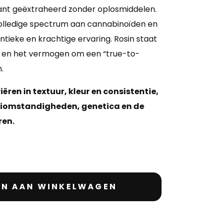
lant geëxtraheerd zonder oplosmiddelen.
olledige spectrum aan cannabinoïden en
tieke en krachtige ervaring. Rosin staat
d en het vermogen om een “true-to-
.
iëren in textuur, kleur en consistentie,
eiomstandigheden, genetica en de
ren.
N AAN WINKELWAGEN