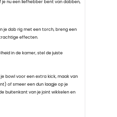
 je nu een liefhebber bent van dabben,
n je dab rig met een torch, breng een
krachtige effecten.
eid in de kamer, stel de juiste
je bowl voor een extra kick, maak van
oint) of smeer een dun laagje op je
 de buitenkant van je joint wikkelen en