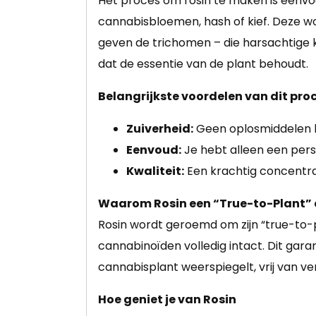
Het proces om rosin te maken is eenvo
cannabisbloemen, hash of kief. Deze w
geven de trichomen – die harsachtige k
dat de essentie van de plant behoudt.
Belangrijkste voordelen van dit proc
Zuiverheid:
Geen oplosmiddelen be
Eenvoud:
Je hebt alleen een per
Kwaliteit:
Een krachtig concentraa
Waarom Rosin een “True-to-Plant” 
Rosin wordt geroemd om zijn “true-to-p
cannabinoïden volledig intact. Dit gar
cannabisplant weerspiegelt, vrij van v
Hoe geniet je van Rosin