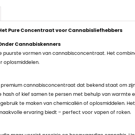
 Het Pure Concentraat voor Cannabisliefhebbers
 Onder Cannabiskenners
de puurste vormen van cannabisconcentraat. Het combine
r oplosmiddelen.
en premium cannabisconcentraat dat bekend staat om zijn
ash of kief samen te persen met behulp van warmte en d
ebruik te maken van chemicaliën of oplosmiddelen. Het r
aakvolle ervaring biedt – perfect voor vapen of roken.