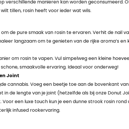
t op verschillende manieren kan worden geconsumeerd. Of
ilt tillen, rosin heeft voor ieder wat wils.
m de pure smaak van rosin te ervaren. Verhit de nail va
nhaleer langzaam om te genieten van de rijke aroma’s en 
ier om rosin te vapen. Vul simpelweg een kleine hoeveelh
 schone, smaakvolle ervaring. Ideaal voor onderweg!
en Joint
gde cannabis. Voeg een beetje toe aan de bovenkant van 
et in de lengte van je joint (hetzelfde als bij onze Donut J
olt. Voor een luxe touch kun je een dunne strook rosin rond
rlijk infused rookervaring.