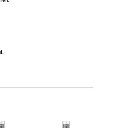
men.
l.