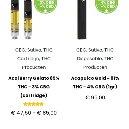
CBG, Sativa, THC
CBG, Sativa, THC
Cartridge, THC
Disposable, THC
Producten
Producten
Acai Berry Gelato 85%
Acapulco Gold – 91%
THC – 3% CBG
THC – 4% CBG (1gr)
(cartridge)
€
95,00
Gewaardeerd
€
47,50
-
€
85,00
5.00
uit 5