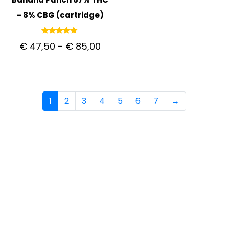
– 8% CBG (cartridge)
Gewaardeerd
€
47,50
-
€
85,00
5.00
uit 5
1
2
3
4
5
6
7
→
KLANTENSERVICE
Aan de slag met Bitcoin
Hoe betalen met Bitcoin