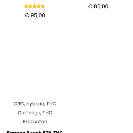
Gewaardeerd
€
85,00
5.00
uit 5
Gewaardeerd
€
95,00
5.00
uit 5
CBG, Hybride, THC
Cartridge, THC
Producten
Banana Punch 87% THC