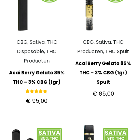
CBG, Sativa, THC
CBG, Sativa, THC
Disposable, THC
Producten, THC Spuit
Producten
Acai Berry Gelato 85%
Acai Berry Gelato 85%
THC – 3% CBG (1gr)
THC – 3% CBG (1gr)
Spuit
€
85,00
Gewaardeerd
€
95,00
5.00
uit 5