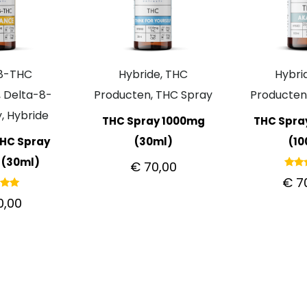
-8-THC
Hybride, THC
Hybri
 Delta-8-
Producten, THC Spray
Producten
, Hybride
THC Spray 1000mg
THC Spra
THC Spray
(30ml)
(10
 (30ml)
€
70,00
Gewa
€
7
5
u
deerd
0,00
00
 5