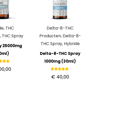
de, THC
Delta-8-THC
, THC Spray
Producten, Delta-8-
THC Spray, Hybride
y 25000mg
0ml)
Delta-8-THC Spray
1000mg (30ml)
ardeerd
00,00
.00
it 5
Gewaardeerd
€
40,00
5.00
uit 5