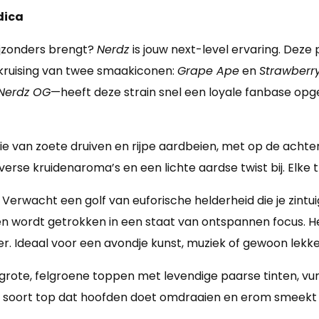
dica
bijzonders brengt?
Nerdz
is jouw next-level ervaring. Dez
n kruising van twee smaakiconen:
Grape Ape
en
Strawberr
 Nerdz OG
—heeft deze strain snel een loyale fanbase opg
osie van zoete druiven en rijpe aardbeien, met op de acht
verse kruidenaroma’s en een lichte aardse twist bij. Elke 
. Verwacht een golf van euforische helderheid die je zintu
nen wordt getrokken in een staat van ontspannen focus. Het
r. Ideaal voor een avondje kunst, muziek of gewoon lekk
l: grote, felgroene toppen met levendige paarse tinten, vu
het soort top dat hoofden doet omdraaien en erom smeek