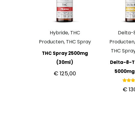
Hybride, THC
Delta
Producten, THC Spray
Producten,
THC Spray
THC Spray 2500mg
(30ml)
Delta-8-
5000mg
€
125,00
Gewaar
€
13
5.
uit