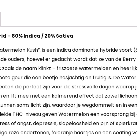
d – 80% Indica / 20% Sativa
ermelon Kush”, is een indica dominante hybride soort (8
de ouders, hoewel er gedacht wordt dat ze van de Berry fa
s zoals de naam klinkt – friszoete watermeloen en heerlij
te geur die een beetje hasjachtig en fruitig is. De Waterm
cten die perfect zijn voor die stressvolle dagen waarop
h en lift mee met een kalmerend effect dat zowel lichaam
kunnen soms licht zijn, waardoor je wegdommelt en in een
delde THC-niveau geven Watermelon een voorsprong bij
tress of angst, depressie, slapeloosheid en pijn of spi
ge roze ondertonen, feloranje haartjes en een coating van 