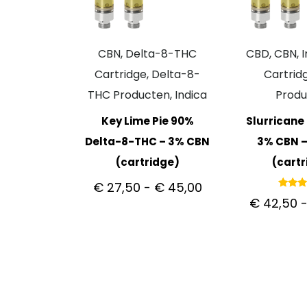
CBN, Delta-8-THC
CBD, CBN, I
Cartridge, Delta-8-
Cartrid
THC Producten, Indica
Prod
Key Lime Pie 90%
Slurricane
Delta-8-THC – 3% CBN
3% CBN 
(cartridge)
(cartr
€
27,50
-
€
45,00
Gewaar
€
42,50
5.
uit