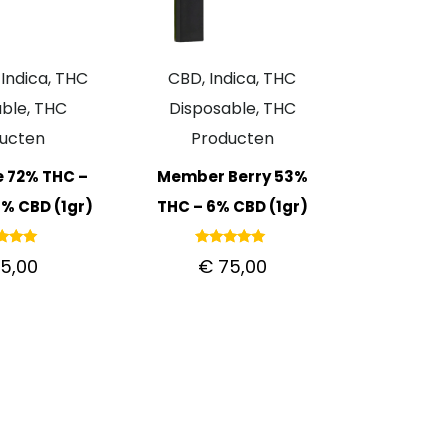
Indica, THC
CBD, Indica, THC
ble, THC
Disposable, THC
ucten
Producten
e 72% THC –
Member Berry 53%
% CBD (1gr)
THC – 6% CBD (1gr)
ardeerd
Gewaardeerd
5,00
€
75,00
.00
5.00
it 5
uit 5