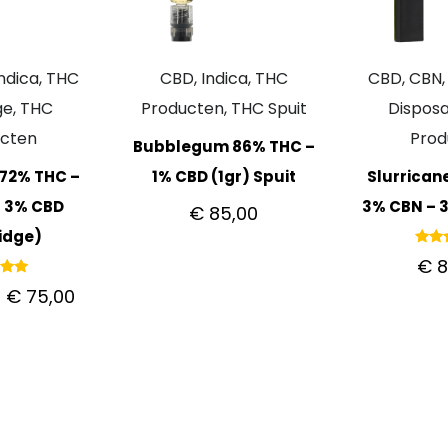
ndica, THC
CBD, Indica, THC
CBD, CBN, 
ge, THC
Producten, THC Spuit
Disposa
ucten
Prod
Bubblegum 86% THC –
 72% THC –
1% CBD (1gr) Spuit
Slurrican
– 3% CBD
3% CBN – 3
€
85,00
idge)
Gewa
€
8
5
u
deerd
-
€
75,00
00
 5