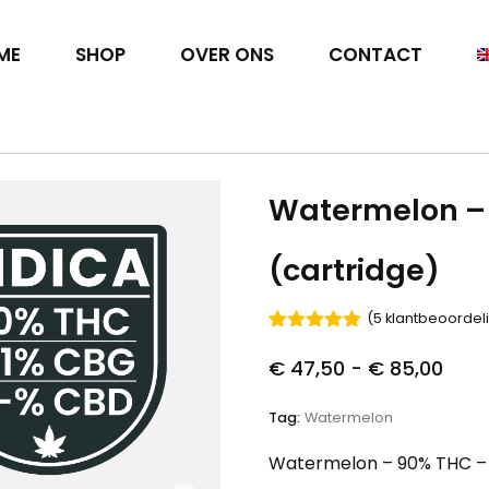
ME
SHOP
OVER ONS
CONTACT
Watermelon –
(cartridge)
(
5
klantbeoordel
Gewaardeerd
5
5.00
op 5
€
47,50
-
€
85,00
gebaseerd
op
klant
waarderingen
Tag:
Watermelon
Watermelon – 90% THC – 1