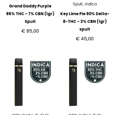
Spuit, Indica
Grand Daddy Purple
86% THC – 7% CBN (1gr)
Key Lime Pie 90% Delta-
Spuit
8-THC – 3% CBN (1gr)
spuit
€
85,00
€
45,00