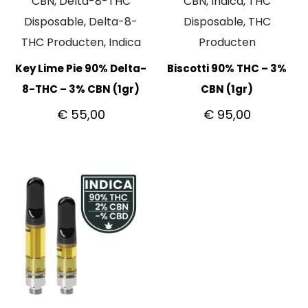
CBN, Delta-8-THC
CBN, Indica, THC
Disposable, Delta-8-
Disposable, THC
THC Producten, Indica
Producten
Key Lime Pie 90% Delta-
Biscotti 90% THC – 3%
8-THC – 3% CBN (1gr)
CBN (1gr)
€
55,00
€
95,00