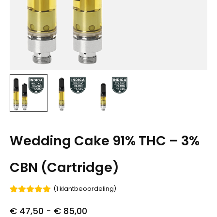
Wedding Cake 91% THC – 3%
CBN (Cartridge)
(
1
klantbeoordeling)
Gewaardeerd
1
5.00
op 5
€
47,50
-
€
85,00
gebaseerd