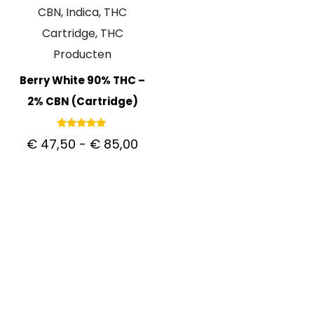
CBN, Indica, THC
Cartridge, THC
Producten
Berry White 90% THC –
2% CBN (Cartridge)
Gewaardeerd
€
47,50
-
€
85,00
5.00
uit 5
KLANTENSERVICE